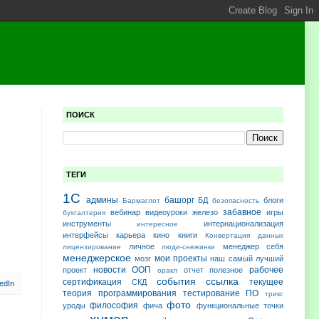
ПОИСК
ТЕГИ
1С
админы
башорг
БД
блоги
Бармаглот
безопасность
забавное
вебинар
видеоуроки
железо
игры
бухгалтерия
инструменты
интернационализация
интересное
интерфейсы
карьера
кино
книги
Конвертация данных
личное
менеджер себя
лицензирование
люди-снежинки
менеджерское
мои проекты
мозг
наш самый лучший
новости
ООП
рабочее
проект
отчет
полезное
оракл
события
ссылка
сертификация
текущее
СКД
теория программирования
тестирование ПО
трикс
фото
философия
уроды
фича
функциональные точки