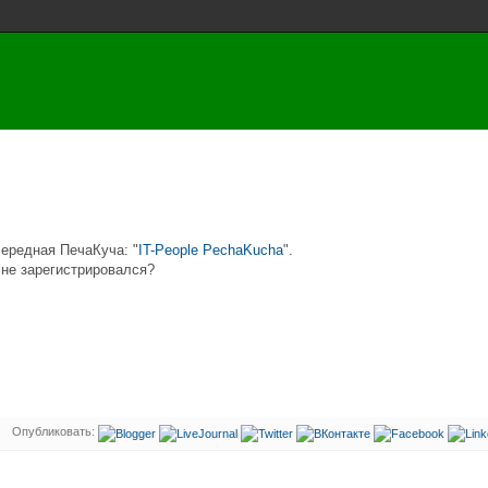
чередная ПечаКуча: "
IT-People PechaKucha
".
 не зарегистрировался?
Опубликовать: