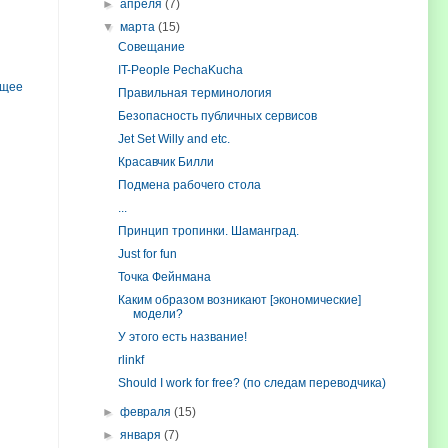
►
апреля
(7)
▼
марта
(15)
Совещание
IT-People PechaKucha
ущее
Правильная терминология
Безопасность публичных сервисов
Jet Set Willy and etc.
Красавчик Билли
Подмена рабочего стола
...
Принцип тропинки. Шаманград.
Just for fun
Точка Фейнмана
Каким образом возникают [экономические]
модели?
У этого есть название!
rlinkf
Should I work for free? (по следам переводчика)
►
февраля
(15)
►
января
(7)