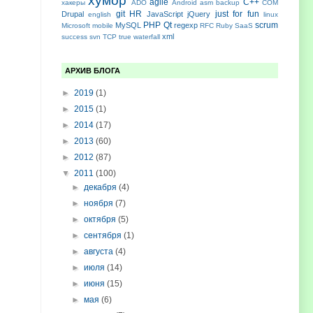
хумор
agile
C++
хакеры
ADO
Android
asm
backup
COM
git
HR
just for fun
Drupal
JavaScript
jQuery
english
linux
PHP
Qt
scrum
MySQL
regexp
Microsoft
mobile
RFC
Ruby
SaaS
xml
success
svn
TCP
true
waterfall
АРХИВ БЛОГА
►
2019
(1)
►
2015
(1)
►
2014
(17)
►
2013
(60)
►
2012
(87)
▼
2011
(100)
►
декабря
(4)
►
ноября
(7)
►
октября
(5)
►
сентября
(1)
►
августа
(4)
►
июля
(14)
►
июня
(15)
►
мая
(6)