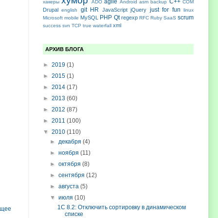
хумор
agile
C++
хакеры
ADO
Android
asm
backup
COM
git
HR
just for fun
Drupal
JavaScript
jQuery
english
linux
PHP
Qt
scrum
MySQL
regexp
Microsoft
mobile
RFC
Ruby
SaaS
xml
success
svn
TCP
true
waterfall
АРХИВ БЛОГА
►
2019
(1)
►
2015
(1)
►
2014
(17)
►
2013
(60)
►
2012
(87)
►
2011
(100)
▼
2010
(110)
►
декабря
(4)
►
ноября
(11)
►
октября
(8)
►
сентября
(12)
►
августа
(5)
▼
июля
(10)
1С 8.2: Отключить сортировку в динамическом
ущее
списке