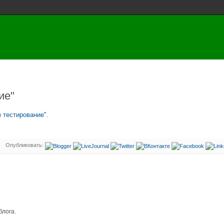
ие"
з тестирование"
.
Опубликовать:
блога.