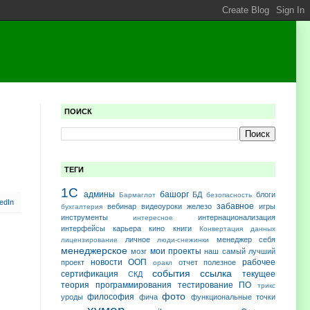
ПОИСК
ТЕГИ
1С
админы
башорг
БД
блоги
Бармаглот
безопасность
забавное
вебинар
видеоуроки
железо
игры
бухгалтерия
инструменты
интернационализация
интересное
интерфейсы
карьера
кино
книги
Конвертация данных
личное
менеджер себя
лицензирование
люди-снежинки
менеджерское
мои проекты
мозг
наш самый лучший
новости
ООП
рабочее
проект
отчет
полезное
оракл
события
ссылка
сертификация
текущее
СКД
теория программирования
тестирование ПО
трикс
фото
философия
уроды
фича
функциональные точки